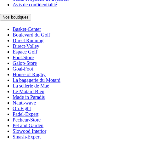
Avis de confidentialité
Nos boutiques
Basket-Center
Boulevard du Golf
Direct Running
Direct-Volley
Espace Golf
Foot-Store
Galop-Store
Goal-Foot
House of Rugby
La bagagerie du Motard
La sellerie de Maé
Le Motard Bleu
Made in Paradis
Nauti-wave
On-Fight
Padel-Expert
Pecheur-Store
Pet and Garden
Slowood Interior
Smash-Expert