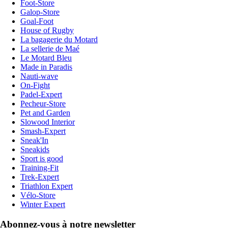
Foot-Store
Galop-Store
Goal-Foot
House of Rugby
La bagagerie du Motard
La sellerie de Maé
Le Motard Bleu
Made in Paradis
Nauti-wave
On-Fight
Padel-Expert
Pecheur-Store
Pet and Garden
Slowood Interior
Smash-Expert
Sneak'In
Sneakids
Sport is good
Training-Fit
Trek-Expert
Triathlon Expert
Vélo-Store
Winter Expert
Abonnez-vous à notre newsletter