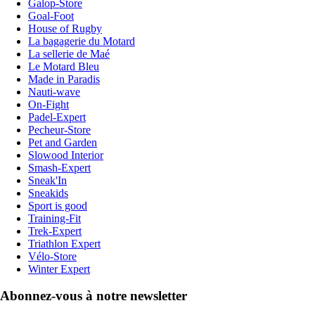
Galop-Store
Goal-Foot
House of Rugby
La bagagerie du Motard
La sellerie de Maé
Le Motard Bleu
Made in Paradis
Nauti-wave
On-Fight
Padel-Expert
Pecheur-Store
Pet and Garden
Slowood Interior
Smash-Expert
Sneak'In
Sneakids
Sport is good
Training-Fit
Trek-Expert
Triathlon Expert
Vélo-Store
Winter Expert
Abonnez-vous à notre newsletter