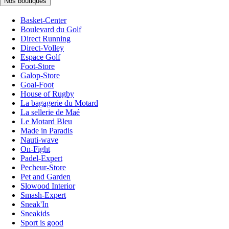
Nos boutiques
Basket-Center
Boulevard du Golf
Direct Running
Direct-Volley
Espace Golf
Foot-Store
Galop-Store
Goal-Foot
House of Rugby
La bagagerie du Motard
La sellerie de Maé
Le Motard Bleu
Made in Paradis
Nauti-wave
On-Fight
Padel-Expert
Pecheur-Store
Pet and Garden
Slowood Interior
Smash-Expert
Sneak'In
Sneakids
Sport is good