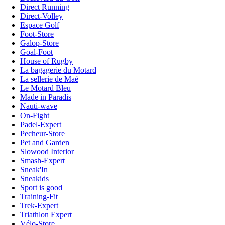
Direct Running
Direct-Volley
Espace Golf
Foot-Store
Galop-Store
Goal-Foot
House of Rugby
La bagagerie du Motard
La sellerie de Maé
Le Motard Bleu
Made in Paradis
Nauti-wave
On-Fight
Padel-Expert
Pecheur-Store
Pet and Garden
Slowood Interior
Smash-Expert
Sneak'In
Sneakids
Sport is good
Training-Fit
Trek-Expert
Triathlon Expert
Vélo-Store