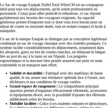
Le Sac de voyage Eastpak Duffel Pack Wheel M est un compagnon
idéal pour tous vos déplacements, qu'ils soient professionnels ou
personnels. Conçu pour allier praticité et robustesse, ce sac répond
parfaitement aux besoins des voyageurs exigeants. Sa capacité
généreuse permet d'emporter tout ce dont vous avez besoin pour un
séjour de courte ou moyenne durée, tout en restant compact et facile à
manipuler.
Ce sac de la marque Eastpak se distingue par sa conception ingénieuse
combinant un sac de voyage classique avec des roulettes pratiques. Ce
système facilite considérablement les déplacements, notamment dans
les aéroports, gares ou lors de courtes marches, en réduisant la fatigue
liée au port du sac à la main ou sur l'épaule. Les poignées
ergonomiques et la structure bien pensée assurent une prise en main
confortable et un transport sans effort.
Solidité et durabilité :
Fabriqué avec des matériaux de haute
qualité, le sac assure une résistance optimale face à l'usure, aux
déchirures et aux conditions de voyage variées.
Grand espace de rangement :
Le compartiment principal
spacieux permet d'organiser efficacement vêtements, accessoires
et équipements divers, avec la possibilité d'ajouter des éléments
additionnels selon les besoins.
Mobilité facilitée :
Grâce à ses roulettes robustes et silencieuses,
il se déplace aisément sur différentes surfaces, même les plus