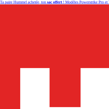
Ta paire Hummel achetée, ton
sac offert
! Modèles Powerstrike Pro et 