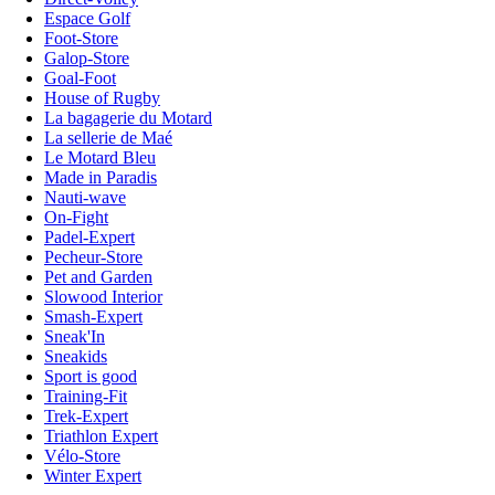
Espace Golf
Foot-Store
Galop-Store
Goal-Foot
House of Rugby
La bagagerie du Motard
La sellerie de Maé
Le Motard Bleu
Made in Paradis
Nauti-wave
On-Fight
Padel-Expert
Pecheur-Store
Pet and Garden
Slowood Interior
Smash-Expert
Sneak'In
Sneakids
Sport is good
Training-Fit
Trek-Expert
Triathlon Expert
Vélo-Store
Winter Expert