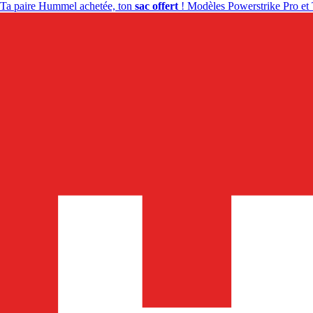
Ta paire Hummel achetée, ton
sac offert
! Modèles Powerstrike Pro et 