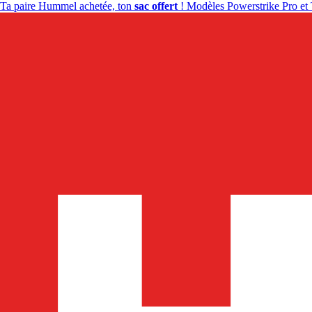
Ta paire Hummel achetée, ton
sac offert
! Modèles Powerstrike Pro et 