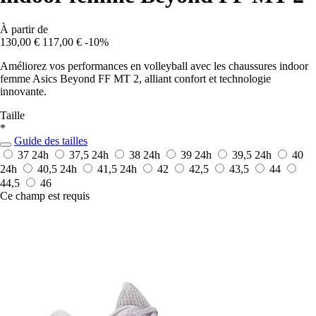
À partir de
130,00 €
117,00 €
-10%
Améliorez vos performances en volleyball avec les chaussures indoor
femme Asics Beyond FF MT 2, alliant confort et technologie
innovante.
Taille
*
Guide des tailles
37
24h
37,5
24h
38
24h
39
24h
39,5
24h
40
24h
40,5
24h
41,5
24h
42
42,5
43,5
44
44,5
46
Ce champ est requis