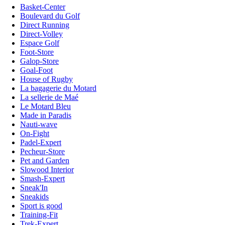
Basket-Center
Boulevard du Golf
Direct Running
Direct-Volley
Espace Golf
Foot-Store
Galop-Store
Goal-Foot
House of Rugby
La bagagerie du Motard
La sellerie de Maé
Le Motard Bleu
Made in Paradis
Nauti-wave
On-Fight
Padel-Expert
Pecheur-Store
Pet and Garden
Slowood Interior
Smash-Expert
Sneak'In
Sneakids
Sport is good
Training-Fit
Trek-Expert