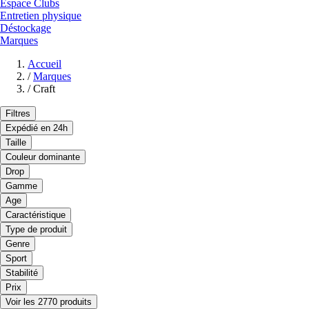
Espace Clubs
Entretien physique
Déstockage
Marques
Accueil
/
Marques
/
Craft
Filtres
Expédié en 24h
Taille
Couleur dominante
Drop
Gamme
Age
Caractéristique
Type de produit
Genre
Sport
Stabilité
Prix
Voir les 2770 produits