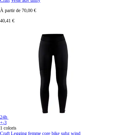
Craft
Veste adv unify
À partir de
70,00 €
40,41 €
24h
+-3
1 coloris
Craft
Legging femme core bike subz wind