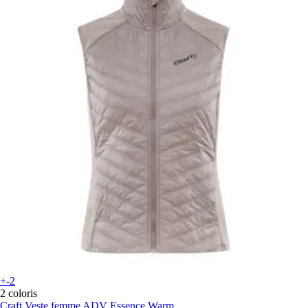
+-2
2 coloris
Craft
Veste femme ADV Essence Warm