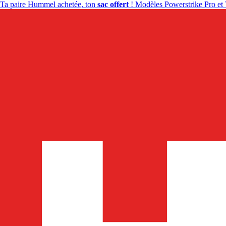
Ta paire Hummel achetée, ton
sac offert
! Modèles Powerstrike Pro et 