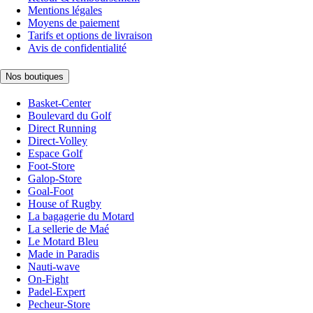
Mentions légales
Moyens de paiement
Tarifs et options de livraison
Avis de confidentialité
Nos boutiques
Basket-Center
Boulevard du Golf
Direct Running
Direct-Volley
Espace Golf
Foot-Store
Galop-Store
Goal-Foot
House of Rugby
La bagagerie du Motard
La sellerie de Maé
Le Motard Bleu
Made in Paradis
Nauti-wave
On-Fight
Padel-Expert
Pecheur-Store