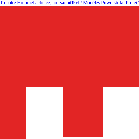
Ta paire Hummel achetée, ton
sac offert
! Modèles Powerstrike Pro et 