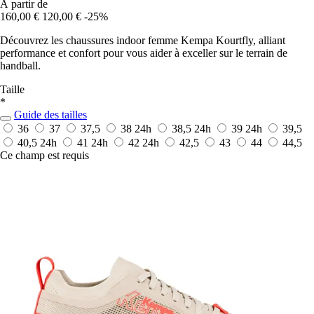
À partir de
160,00 €
120,00 €
-25%
Découvrez les chaussures indoor femme Kempa Kourtfly, alliant
performance et confort pour vous aider à exceller sur le terrain de
handball.
Taille
*
Guide des tailles
36
37
37,5
38
24h
38,5
24h
39
24h
39,5
40,5
24h
41
24h
42
24h
42,5
43
44
44,5
Ce champ est requis