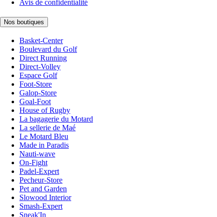
Avis de confidentialité
Nos boutiques
Basket-Center
Boulevard du Golf
Direct Running
Direct-Volley
Espace Golf
Foot-Store
Galop-Store
Goal-Foot
House of Rugby
La bagagerie du Motard
La sellerie de Maé
Le Motard Bleu
Made in Paradis
Nauti-wave
On-Fight
Padel-Expert
Pecheur-Store
Pet and Garden
Slowood Interior
Smash-Expert
Sneak'In