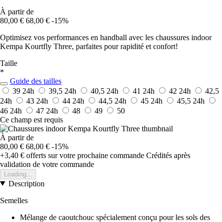
À partir de
80,00 €
68,00 €
-15%
Optimisez vos performances en handball avec les chaussures indoor
Kempa Kourtfly Three, parfaites pour rapidité et confort!
Taille
*
Guide des tailles
39
24h
39,5
24h
40,5
24h
41
24h
42
24h
42,5
24h
43
24h
44
24h
44,5
24h
45
24h
45,5
24h
46
24h
47
24h
48
49
50
Ce champ est requis
À partir de
80,00 €
68,00 €
-15%
+3,40 €
offerts sur votre prochaine commande
Crédités après
validation de votre commande
Loading...
Description
Semelles
Mélange de caoutchouc spécialement conçu pour les sols des