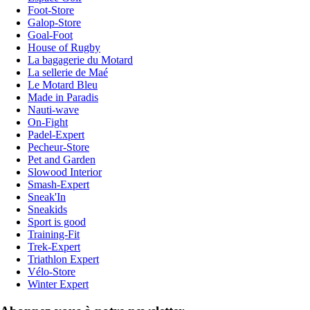
Foot-Store
Galop-Store
Goal-Foot
House of Rugby
La bagagerie du Motard
La sellerie de Maé
Le Motard Bleu
Made in Paradis
Nauti-wave
On-Fight
Padel-Expert
Pecheur-Store
Pet and Garden
Slowood Interior
Smash-Expert
Sneak'In
Sneakids
Sport is good
Training-Fit
Trek-Expert
Triathlon Expert
Vélo-Store
Winter Expert