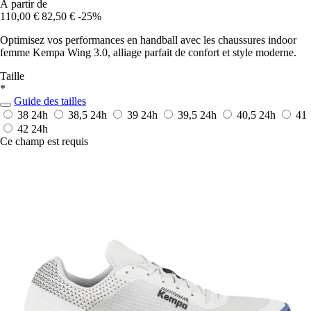
À partir de
110,00 €
82,50 €
-25%
Optimisez vos performances en handball avec les chaussures indoor
femme Kempa Wing 3.0, alliage parfait de confort et style moderne.
Taille
*
Guide des tailles
38
24h
38,5
24h
39
24h
39,5
24h
40,5
24h
41
42
24h
Ce champ est requis