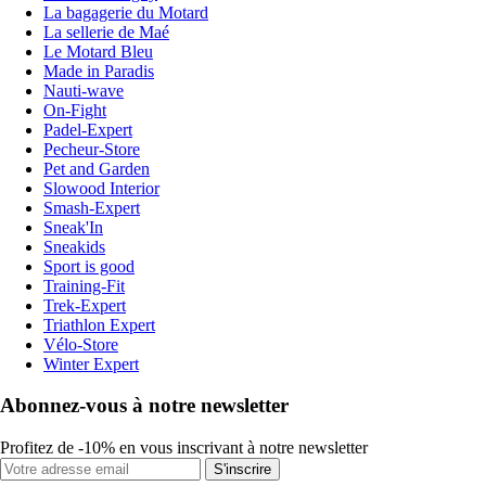
La bagagerie du Motard
La sellerie de Maé
Le Motard Bleu
Made in Paradis
Nauti-wave
On-Fight
Padel-Expert
Pecheur-Store
Pet and Garden
Slowood Interior
Smash-Expert
Sneak'In
Sneakids
Sport is good
Training-Fit
Trek-Expert
Triathlon Expert
Vélo-Store
Winter Expert
Abonnez-vous à notre newsletter
Profitez de -10% en vous inscrivant à notre newsletter
S'inscrire