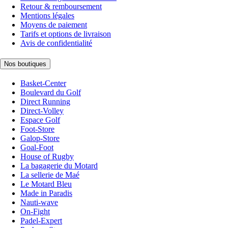
Retour & remboursement
Mentions légales
Moyens de paiement
Tarifs et options de livraison
Avis de confidentialité
Nos boutiques
Basket-Center
Boulevard du Golf
Direct Running
Direct-Volley
Espace Golf
Foot-Store
Galop-Store
Goal-Foot
House of Rugby
La bagagerie du Motard
La sellerie de Maé
Le Motard Bleu
Made in Paradis
Nauti-wave
On-Fight
Padel-Expert