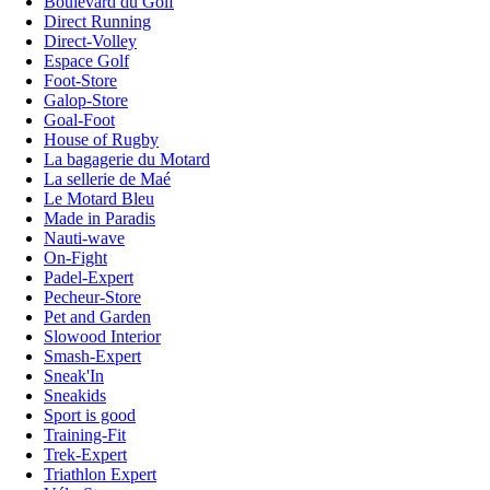
Boulevard du Golf
Direct Running
Direct-Volley
Espace Golf
Foot-Store
Galop-Store
Goal-Foot
House of Rugby
La bagagerie du Motard
La sellerie de Maé
Le Motard Bleu
Made in Paradis
Nauti-wave
On-Fight
Padel-Expert
Pecheur-Store
Pet and Garden
Slowood Interior
Smash-Expert
Sneak'In
Sneakids
Sport is good
Training-Fit
Trek-Expert
Triathlon Expert