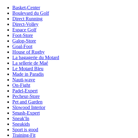
Basket-Center
Boulevard du Golf
Direct Running
Direct-Volley
Espace Golf
Foot-Store
Galop-Store
Goal-Foot
House of Rugby
La bagagerie du Motard
La sellerie de Maé
Le Motard Bleu
Made in Paradis
Nauti-wave
On-Fight
Padel-Expert
Pecheur-Store
Pet and Garden
Slowood Interior
Smash-Expert
Sneak'In
Sneakids
Sport is good
Training-Fit