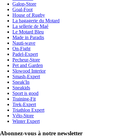
Galop-Store
Goal-Foot
House of Rugby
La bagagerie du Motard
La sellerie de Maé
Le Motard Bleu
Made in Paradis
Nauti-wave
On-Fight
Padel-Expert
Pecheur-Store
Pet and Garden
Slowood Interior
Smash-Expert
Sneak'In
Sneakids
Sport is good
Training-Fit
Trek-Expert
Triathlon Expert
Vélo-Store
Winter Expert
Abonnez-vous à notre newsletter