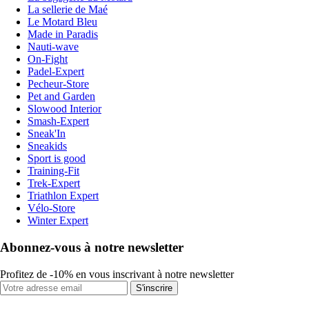
La sellerie de Maé
Le Motard Bleu
Made in Paradis
Nauti-wave
On-Fight
Padel-Expert
Pecheur-Store
Pet and Garden
Slowood Interior
Smash-Expert
Sneak'In
Sneakids
Sport is good
Training-Fit
Trek-Expert
Triathlon Expert
Vélo-Store
Winter Expert
Abonnez-vous à notre newsletter
Profitez de -10% en vous inscrivant à notre newsletter
S'inscrire