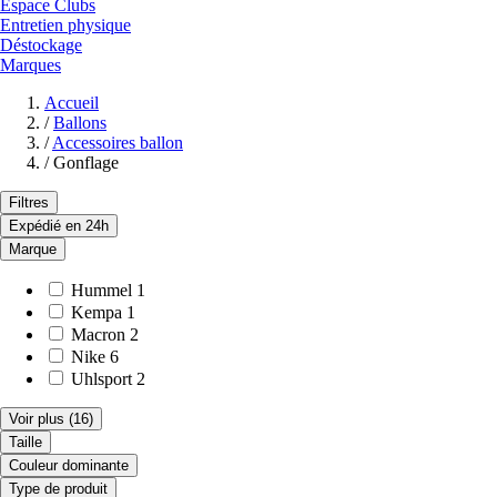
Espace Clubs
Entretien physique
Déstockage
Marques
Accueil
/
Ballons
/
Accessoires ballon
/
Gonflage
Filtres
Expédié en 24h
Marque
Hummel
1
Kempa
1
Macron
2
Nike
6
Uhlsport
2
Voir plus
(16)
Taille
Couleur dominante
Type de produit