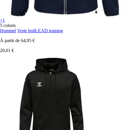
+1
5 coloris
Hummel
Veste hmlLEAD training
À partir de
64,95 €
20,61 €