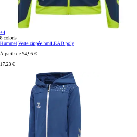
+4
8 coloris
Hummel
Veste zippée hmlLEAD poly
À partir de
54,95 €
17,23 €