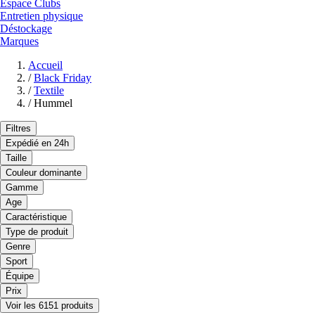
Espace Clubs
Entretien physique
Déstockage
Marques
Accueil
/
Black Friday
/
Textile
/
Hummel
Filtres
Expédié en 24h
Taille
Couleur dominante
Gamme
Age
Caractéristique
Type de produit
Genre
Sport
Équipe
Prix
Voir les 6151 produits