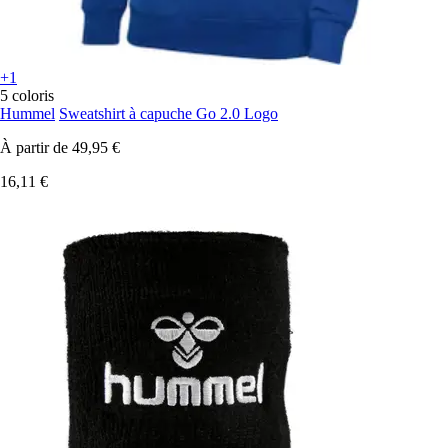
+1
5 coloris
Hummel
Sweatshirt à capuche Go 2.0 Logo
À partir de
49,95 €
16,11 €