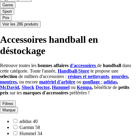
Genre
Sport
Prix
Voir les 286 produits
Accessoires handball en
déstockage
Retrouve toutes les
bonnes affaires
d'accessoires
de
handball
dans
cette catégorie. Toute l'année,
Handball-Store
te propose une
s
élection
de milliers d'accessoires :
résines et nettoyants
,
gourdes
,
montres
,
ou encore
matériel d'arbitre
ou
gonflage
;
adidas
,
McDavid
,
Shock
Doctor
,
Hummel
ou
Kempa
,
bénéficie de
petits
prix
sur tes
marques
d'accessoires
préférées !
Filtres
Marque
adidas
40
Garmin
58
Hummel
34