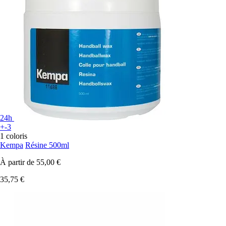
24h
+-3
1 coloris
Kempa
Résine 500ml
À partir de
55,00 €
35,75 €