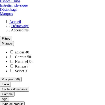
Espace Clubs
Entretien physique
Déstockage
Marques
Accueil
/
Déstockage
/
Accessoires
Filtres
Marque
adidas
40
Garmin
58
Hummel
34
Kempa
7
Select
9
Voir plus
(29)
Taille
Couleur dominante
Gamme
Age
Type de produit