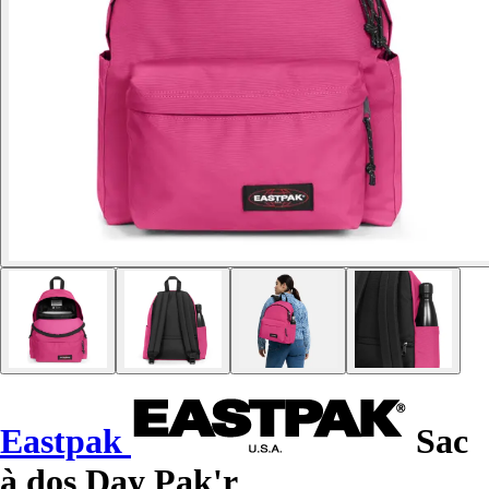
Eastpak
Sac
à dos Day Pak'r