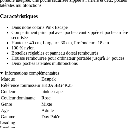
portable intégrée, une poche sécurisée zippée à l'arrière et deux poches
latérales multifonctions.
Caractéristiques
Dans notre coloris Pink Escape
Compartiment principal avec poche avant zippée et poche arrière
sécurisée
Hauteur : 40 cm, Largeur : 30 cm, Profondeur : 18 cm
100 % nylon
Bretelles réglables et panneau dorsal rembourrés
Housse rembourrée pour ordinateur portable jusqu'à 14 pouces
Deux poches latérales multifonctions
Informations complémentaires
Marque
Eastpak
Référence fournisseur
EK0A5BG4K25
Couleur
pink escape
Couleur dominante
Rose
Genre
Mixte
Age
Adulte
Gamme
Day Pak'r
Loading...
Loading...