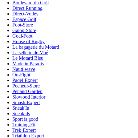
Boulevard du Golf
Direct Running
Direct-Volley
Espace Golf
Foot-Store
Galop-Store
Goal-Foot
House of Rugby
La bagagerie du Motard
La sellerie de Maé
Le Motard Bleu
Made in Paradis
Nauti-wave
On-Fight
Padel-Expert
Pecheur-Store
Pet and Garden
Slowood Interior
Smash-Expert
Sneak'In
Sneakids
Sport is good
Training-Fit
Trek-Expert
Triathlon Expert