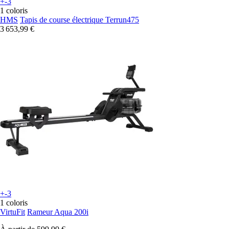
+-3
1 coloris
HMS
Tapis de course électrique Terrun475
3 653,99 €
+-3
1 coloris
VirtuFit
Rameur Aqua 200i