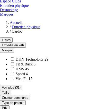
Espace Clubs
Entretien physique
Déstockage
Marques
Accueil
/
Entretien physique
/
Cardio
Filtres
Expédié en 24h
Marque
DKN Technology
29
Fit & Rack
8
HMS
45
Sporti
4
VirtuFit
17
Voir plus
(31)
Taille
Couleur dominante
Type de produit
Prix