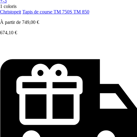
+-3
1 coloris
Christopeit
Tapis de course TM 750S TM 850
À partir de
749,00 €
674,10 €