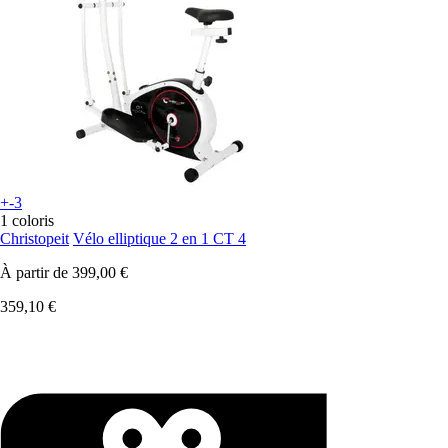
+-3
1 coloris
Christopeit
Vélo elliptique 2 en 1 CT 4
À partir de
399,00 €
359,10 €