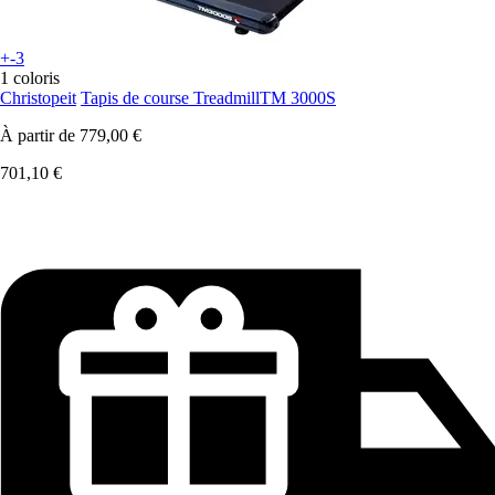
+-3
1 coloris
Christopeit
Tapis de course TreadmillTM 3000S
À partir de
779,00 €
701,10 €