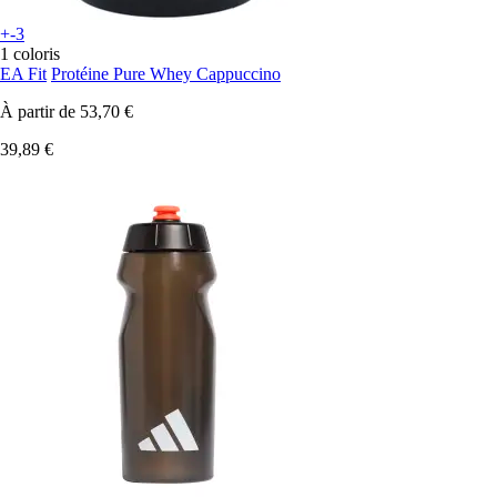
+-3
1 coloris
EA Fit
Protéine Pure Whey Cappuccino
À partir de
53,70 €
39,89 €