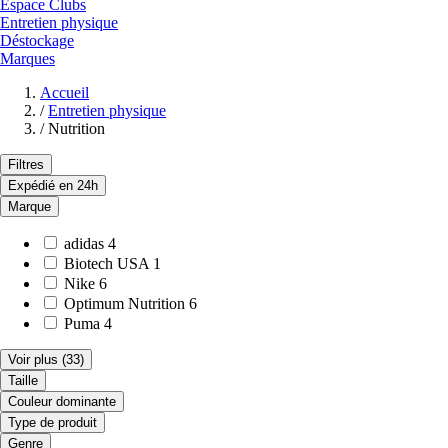
Espace Clubs
Entretien physique
Déstockage
Marques
Accueil
/
Entretien physique
/
Nutrition
Filtres
Expédié en 24h
Marque
adidas
4
Biotech USA
1
Nike
6
Optimum Nutrition
6
Puma
4
Voir plus
(33)
Taille
Couleur dominante
Type de produit
Genre