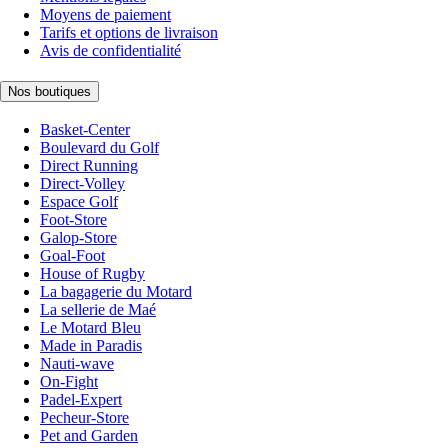
Moyens de paiement
Tarifs et options de livraison
Avis de confidentialité
Nos boutiques
Basket-Center
Boulevard du Golf
Direct Running
Direct-Volley
Espace Golf
Foot-Store
Galop-Store
Goal-Foot
House of Rugby
La bagagerie du Motard
La sellerie de Maé
Le Motard Bleu
Made in Paradis
Nauti-wave
On-Fight
Padel-Expert
Pecheur-Store
Pet and Garden