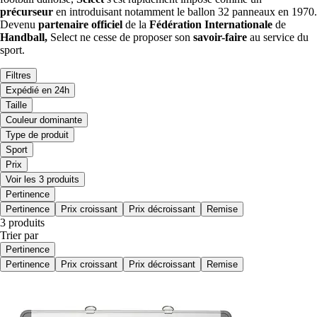
pr
écurseur
en introduisant notamment le ballon 32 panneaux en 1970.
Devenu
partenaire officiel
de la
Féd
é
ration Internationale
de
Handball,
Select ne cesse de proposer son
savoir-faire
au service du
sport.
Filtres
Expédié en 24h
Taille
Couleur dominante
Type de produit
Sport
Prix
Voir les 3 produits
Pertinence
Pertinence
Prix croissant
Prix décroissant
Remise
3 produits
Trier par
Pertinence
Pertinence
Prix croissant
Prix décroissant
Remise