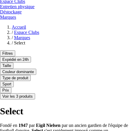
Espace Clubs
Entretien physique
Déstockage
Marques
Accueil
/
Espace Clubs
/
Marques
/
Select
Filtres
Expédié en 24h
Taille
Couleur dominante
Type de produit
Sport
Prix
Voir les 3 produits
Select
Fondé en
1947
par
Eigil Nielsen
par un ancien gardien de l'équipe de
football danoise,
Select
s'est rapidement imposé comme un