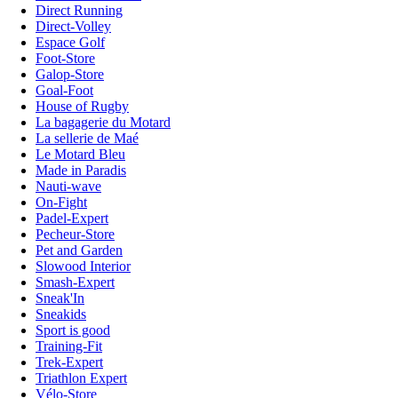
Direct Running
Direct-Volley
Espace Golf
Foot-Store
Galop-Store
Goal-Foot
House of Rugby
La bagagerie du Motard
La sellerie de Maé
Le Motard Bleu
Made in Paradis
Nauti-wave
On-Fight
Padel-Expert
Pecheur-Store
Pet and Garden
Slowood Interior
Smash-Expert
Sneak'In
Sneakids
Sport is good
Training-Fit
Trek-Expert
Triathlon Expert
Vélo-Store