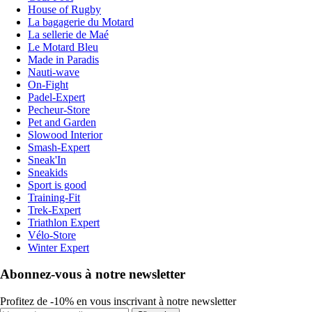
House of Rugby
La bagagerie du Motard
La sellerie de Maé
Le Motard Bleu
Made in Paradis
Nauti-wave
On-Fight
Padel-Expert
Pecheur-Store
Pet and Garden
Slowood Interior
Smash-Expert
Sneak'In
Sneakids
Sport is good
Training-Fit
Trek-Expert
Triathlon Expert
Vélo-Store
Winter Expert
Abonnez-vous à notre newsletter
Profitez de -10% en vous inscrivant à notre newsletter