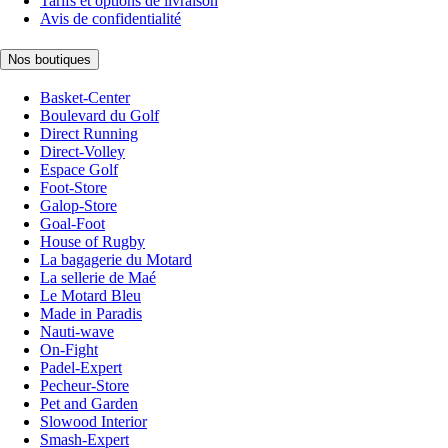
Tarifs et options de livraison
Avis de confidentialité
Nos boutiques
Basket-Center
Boulevard du Golf
Direct Running
Direct-Volley
Espace Golf
Foot-Store
Galop-Store
Goal-Foot
House of Rugby
La bagagerie du Motard
La sellerie de Maé
Le Motard Bleu
Made in Paradis
Nauti-wave
On-Fight
Padel-Expert
Pecheur-Store
Pet and Garden
Slowood Interior
Smash-Expert