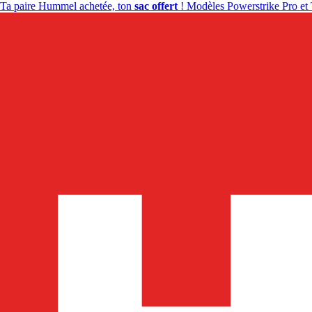
Ta paire Hummel achetée, ton
sac offert
! Modèles Powerstrike Pro et 