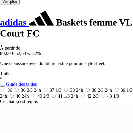
Voir plus
adidas
Baskets femme VL
Court FC
À partir de
80,00 €
62,53 €
-22%
Une chaussure avec doublure textile pour un style street.
Taille
*
Guide des tailles
36
36 2/3
24h
37 1/3
38
24h
38 2/3
24h
39 1/3
24h
40
24h
40 2/3
41 1/3
24h
42 2/3
43 1/3
Ce champ est requis