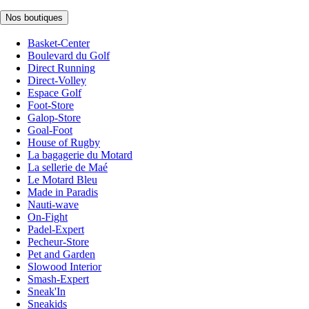
Nos boutiques
Basket-Center
Boulevard du Golf
Direct Running
Direct-Volley
Espace Golf
Foot-Store
Galop-Store
Goal-Foot
House of Rugby
La bagagerie du Motard
La sellerie de Maé
Le Motard Bleu
Made in Paradis
Nauti-wave
On-Fight
Padel-Expert
Pecheur-Store
Pet and Garden
Slowood Interior
Smash-Expert
Sneak'In
Sneakids