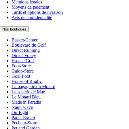
Mentions légales
Moyens de paiement
Tarifs et options de livraison
Avis de confidentialité
Nos boutiques
Basket-Center
Boulevard du Golf
Direct Running
Direct-Volley
Espace Golf
Foot-Store
Galop-Store
Goal-Foot
House of Rugby
La bagagerie du Motard
La sellerie de Maé
Le Motard Bleu
Made in Paradis
Nauti-wave
On-Fight
Padel-Expert
Pecheur-Store
Pet and Garden