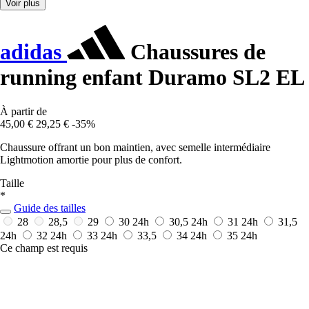
Voir plus
adidas
Chaussures de
running enfant Duramo SL2 EL
À partir de
45,00 €
29,25 €
-35%
Chaussure offrant un bon maintien, avec semelle intermédiaire
Lightmotion amortie pour plus de confort.
Taille
*
Guide des tailles
28
28,5
29
30
24h
30,5
24h
31
24h
31,5
24h
32
24h
33
24h
33,5
34
24h
35
24h
Ce champ est requis