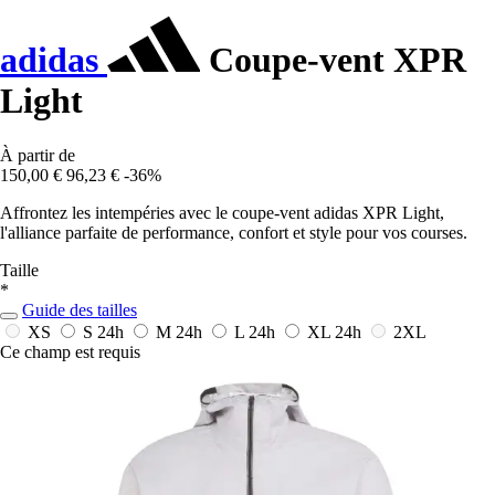
adidas
Coupe-vent XPR
Light
À partir de
150,00 €
96,23 €
-36%
Affrontez les intempéries avec le coupe-vent adidas XPR Light,
l'alliance parfaite de performance, confort et style pour vos courses.
Taille
*
Guide des tailles
XS
S
24h
M
24h
L
24h
XL
24h
2XL
Ce champ est requis