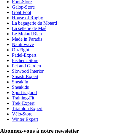
Foot-Store
Galop-Store
Goal-Foot
House of Rugby
La bagagerie du Motard
La sellerie de Maé
Le Motard Bleu
Made in Paradis
Nauti-wave
On-Fight
Padel-Expert
Pecheur-Store
Pet and Garden
Slowood Interior
Smash-Expert
Sneak'In
Sneakids
Sport is good
Training-Fit
Trek-Expert
Triathlon Expert
Vélo-Store
Winter Expert
Abonnez-vous à notre newsletter