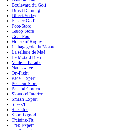
Boulevard du Golf
Direct Running
Direct-Volley
Espace Golf
Foot-Store
Galop-Store
Goal-Foot
House of Rugby
La bagagerie du Motard
La sellerie de Maé
Le Motard Bleu
Made in Paradis
Nauti-wave
On-Fight
Padel-Expert
Pecheur-Store
Pet and Garden
Slowood Interior
Smash-Expert
Sneak'In
Sneakids
Sport is good
Training-Fit
Trek-Expert