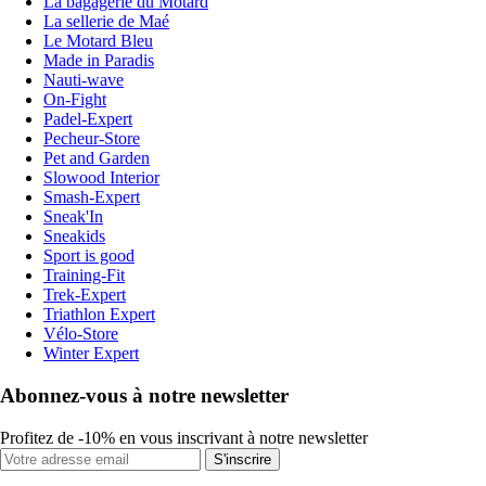
La bagagerie du Motard
La sellerie de Maé
Le Motard Bleu
Made in Paradis
Nauti-wave
On-Fight
Padel-Expert
Pecheur-Store
Pet and Garden
Slowood Interior
Smash-Expert
Sneak'In
Sneakids
Sport is good
Training-Fit
Trek-Expert
Triathlon Expert
Vélo-Store
Winter Expert
Abonnez-vous à notre newsletter
Profitez de -10% en vous inscrivant à notre newsletter
S'inscrire