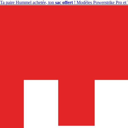
Ta paire Hummel achetée, ton
sac offert
! Modèles Powerstrike Pro et 