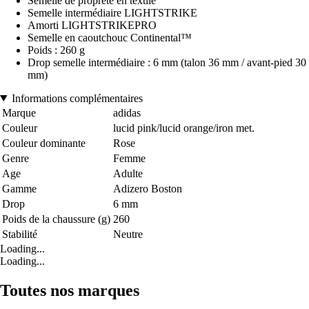
Semelle de propreté en textile
Semelle intermédiaire LIGHTSTRIKE
Amorti LIGHTSTRIKEPRO
Semelle en caoutchouc Continental™
Poids : 260 g
Drop semelle intermédiaire : 6 mm (talon 36 mm / avant-pied 30
mm)
Informations complémentaires
Marque
adidas
Couleur
lucid pink/lucid orange/iron met.
Couleur dominante
Rose
Genre
Femme
Age
Adulte
Gamme
Adizero Boston
Drop
6 mm
Poids de la chaussure (g)
260
Stabilité
Neutre
Loading...
Loading...
Toutes nos marques