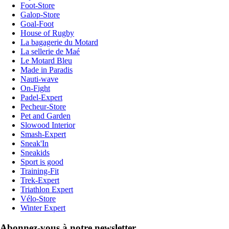
Foot-Store
Galop-Store
Goal-Foot
House of Rugby
La bagagerie du Motard
La sellerie de Maé
Le Motard Bleu
Made in Paradis
Nauti-wave
On-Fight
Padel-Expert
Pecheur-Store
Pet and Garden
Slowood Interior
Smash-Expert
Sneak'In
Sneakids
Sport is good
Training-Fit
Trek-Expert
Triathlon Expert
Vélo-Store
Winter Expert
Abonnez-vous à notre newsletter