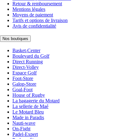
Retour & remboursement
Mentions légales
Moyens de paiement
Tarifs et options de livraison
Avis de confidentialité
Nos boutiques
Basket-Center
Boulevard du Golf
Direct Running
Direct-Volley
Espace Golf
Foot-Store
Galop-Store
Goal-Foot
House of Rugby
La bagagerie du Motard
La sellerie de Maé
Le Motard Bleu
Made in Paradis
Nauti-wave
On-Fight
Padel-Expert