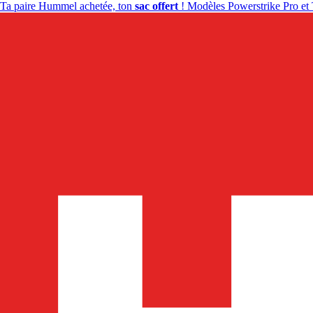
Ta paire Hummel achetée, ton
sac offert
! Modèles Powerstrike Pro et 