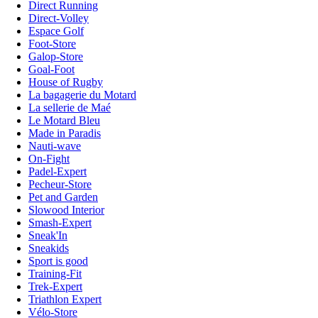
Direct Running
Direct-Volley
Espace Golf
Foot-Store
Galop-Store
Goal-Foot
House of Rugby
La bagagerie du Motard
La sellerie de Maé
Le Motard Bleu
Made in Paradis
Nauti-wave
On-Fight
Padel-Expert
Pecheur-Store
Pet and Garden
Slowood Interior
Smash-Expert
Sneak'In
Sneakids
Sport is good
Training-Fit
Trek-Expert
Triathlon Expert
Vélo-Store