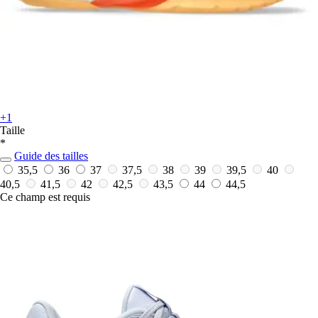
+1
Taille
*
Guide des tailles
35,5
36
37
37,5
38
39
39,5
40
40,5
41,5
42
42,5
43,5
44
44,5
Ce champ est requis