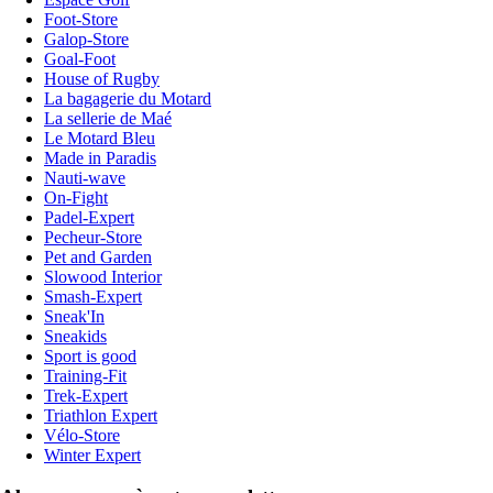
Foot-Store
Galop-Store
Goal-Foot
House of Rugby
La bagagerie du Motard
La sellerie de Maé
Le Motard Bleu
Made in Paradis
Nauti-wave
On-Fight
Padel-Expert
Pecheur-Store
Pet and Garden
Slowood Interior
Smash-Expert
Sneak'In
Sneakids
Sport is good
Training-Fit
Trek-Expert
Triathlon Expert
Vélo-Store
Winter Expert