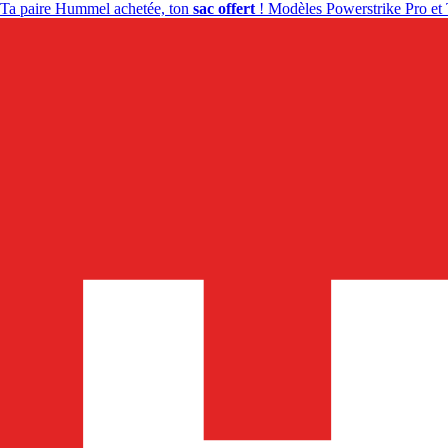
Ta paire Hummel achetée, ton
sac offert
! Modèles Powerstrike Pro et 