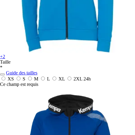
+2
Taille
*
Guide des tailles
XS
S
M
L
XL
2XL
24h
Ce champ est requis