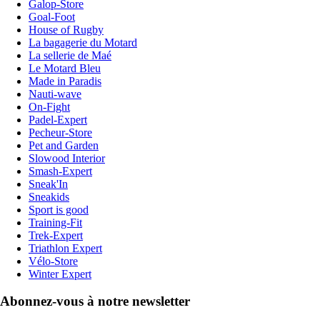
Galop-Store
Goal-Foot
House of Rugby
La bagagerie du Motard
La sellerie de Maé
Le Motard Bleu
Made in Paradis
Nauti-wave
On-Fight
Padel-Expert
Pecheur-Store
Pet and Garden
Slowood Interior
Smash-Expert
Sneak'In
Sneakids
Sport is good
Training-Fit
Trek-Expert
Triathlon Expert
Vélo-Store
Winter Expert
Abonnez-vous à notre newsletter