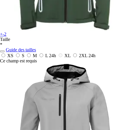
+-2
Taille
*
Guide des tailles
XS
S
M
L
24h
XL
2XL
24h
Ce champ est requis