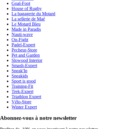
Goal-Foot
House of Rugby
La bagagerie du Motard
La sellerie de Maé
Le Motard Bleu
Made in Paradis
Nauti-wave
On-Fight
Padel-Expert
Pecheur-Store
Pet and Garden
Slowood Interior
Smash-Expert
Sneak'In
Sneakids
Sport is good
Training-Fit
Trek-Expert
Triathlon Expert
Vélo-Store
Winter Expert
Abonnez-vous à notre newsletter