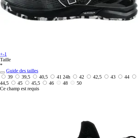
+-1
Taille
*
Guide des tailles
39
39,5
40,5
41
24h
42
42,5
43
44
44,5
45
45,5
46
48
50
Ce champ est requis