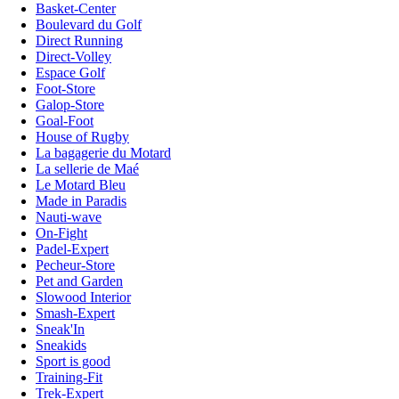
Basket-Center
Boulevard du Golf
Direct Running
Direct-Volley
Espace Golf
Foot-Store
Galop-Store
Goal-Foot
House of Rugby
La bagagerie du Motard
La sellerie de Maé
Le Motard Bleu
Made in Paradis
Nauti-wave
On-Fight
Padel-Expert
Pecheur-Store
Pet and Garden
Slowood Interior
Smash-Expert
Sneak'In
Sneakids
Sport is good
Training-Fit
Trek-Expert