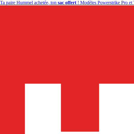
Ta paire Hummel achetée, ton
sac offert
! Modèles Powerstrike Pro et 